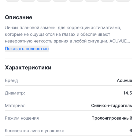
Описание
Линзы плановой замены для коррекции астигматизма,
которые не ощущаются на глазах и обеспечивают
невероятную четкость зрения в любой ситуации. ACUVUE
OASYS for ASTIGMATISM - продукт, объединяющий в себе
Показать полностью
новейшие разработки компании Johnson & Johnson.
Технология Дизайна Ускоренной Стабилизации
Характеристики
использованная в ACUVUE OASYS for ASTIGMATISM,
обеспечивает четкое и устойчивое зрение. Она исключает
Бренд
Acuvue
смещение линзы, что крайне важно при ношении
торических линз – 4 зоны стабилизации взаимодействуют с
Диаметр:
14.5
веками при моргании и постоянно удерживают линзу в
правильном положении независимо от наклонов и
Материал
Силикон-гидрогель
поворотов Вашей головы.
Режим ношения
Пролонгированный
Количество линз в упаковке
6